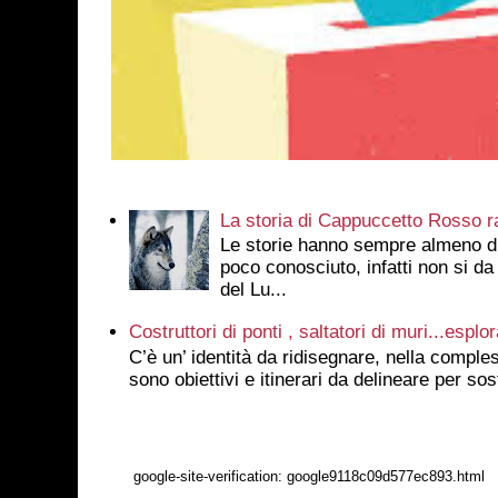
La storia di Cappuccetto Rosso r
Le storie hanno sempre almeno due
poco conosciuto, infatti non si da
del Lu...
Costruttori di ponti , saltatori di muri...esplor
C’è un’ identità da ridisegnare, nella comples
sono obiettivi e itinerari da delineare per sos
google-site-verification: google9118c09d577ec893.html