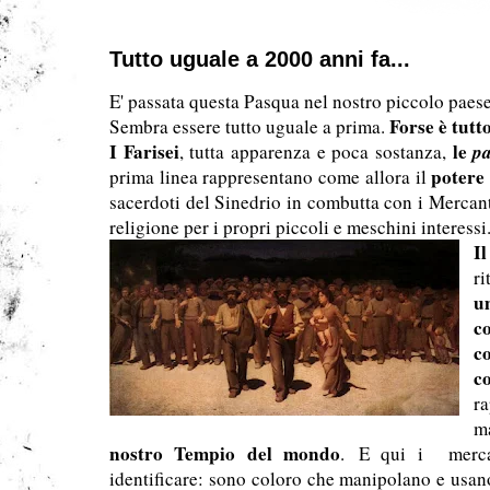
Tutto uguale a 2000 anni fa...
E' passata questa Pasqua nel nostro piccolo paes
Forse è tutt
Sembra essere tutto uguale a prima.
I Farisei
le
pa
, tutta apparenza e poca sostanza,
potere 
prima linea rappresentano come allora il
sacerdoti del Sinedrio in combutta con i Mercan
religione per i propri piccoli e meschini interess
I
ri
u
co
c
c
r
m
nostro Tempio del mondo
. E qui i merca
identificare: sono coloro che manipolano e usan